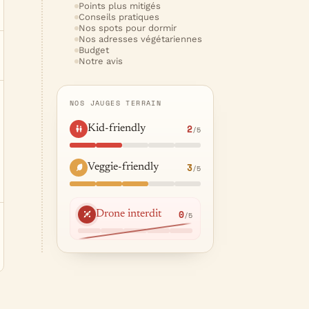
Points plus mitigés
Conseils pratiques
Nos spots pour dormir
Nos adresses végétariennes
Budget
Notre avis
NOS JAUGES TERRAIN
2
Kid-friendly
/5
3
Veggie-friendly
/5
0
Drone interdit
/5