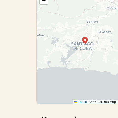
−
Leaflet
|
© OpenStreetMap 