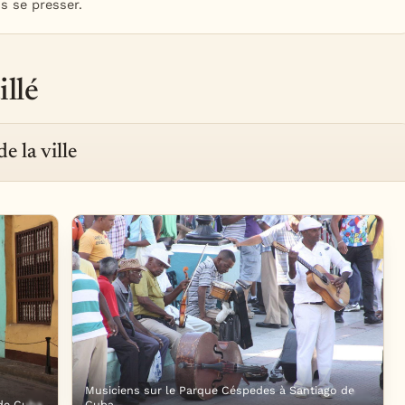
ns se presser.
illé
e la ville
Musiciens sur le Parque Céspedes à Santiago de
 de Cuba
Cuba