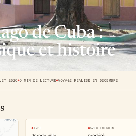
iago de Cuba :
ique et histoire
LET 2026
5 MIN DE LECTURE
VOYAGE RÉALISÉ EN DÉCEMBRE
s
TYPE
AVEC ENFANTS
grande ville
modéré