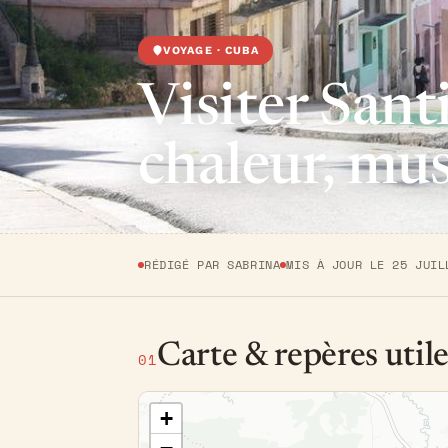
VOYAGE · CUBA
Visiter Sant
chaleur, mus
RÉDIGÉ PAR SABRINA
MIS À JOUR LE 25 JUIL
Carte & repères utile
01
+