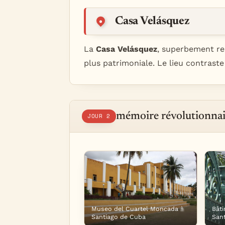
Casa Velásquez
La
Casa Velásquez
, superbement re
plus patrimoniale. Le lieu contraste 
mémoire révolutionnair
JOUR 2
Museo del Cuartel Moncada à
Bât
Santiago de Cuba
San