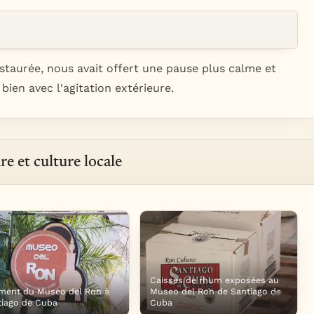
staurée, nous avait offert une pause plus calme et
bien avec l'agitation extérieure.
e et culture locale
Caisses de rhum exposées au
iment du Museo del Ron à
Museo del Ron de Santiago de
tiago de Cuba
Cuba