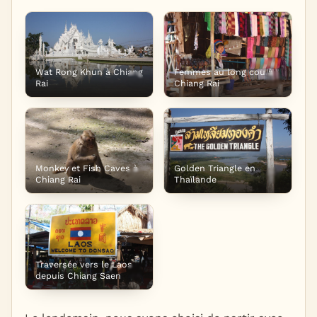
Wat Rong Khun à Chiang
Femmes au long cou à
Rai
Chiang Rai
Monkey et Fish Caves à
Golden Triangle en
Chiang Rai
Thaïlande
Traversée vers le Laos
depuis Chiang Saen