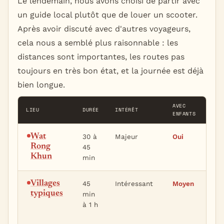
Le lendemain, nous avons choisi de partir avec
un guide local plutôt que de louer un scooter.
Après avoir discuté avec d'autres voyageurs,
cela nous a semblé plus raisonnable : les
distances sont importantes, les routes pas
toujours en très bon état, et la journée est déjà
bien longue.
AVEC
LIEU
DURÉE
INTÉRÊT
CON
ENFANTS
Wat
30 à
Majeur
Oui
Le 
Rong
45
po
Khun
min
Villages
45
Intéressant
Moyen
Y a
typiques
min
gui
à 1 h
do
co