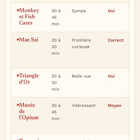
Monkey
30 à
Sympa
Oui
Bi
et Fish
45
var
Caves
min
te
Mae Sai
20 à
Frontière
Correct
Pl
30
curieuse
l'
min
qu
ma
Triangle
20 à
Belle vue
Oui
In
d'Or
30
su
min
bo
Musée
30 à
Intéressant
Moyen
À g
de
45
vo
l'Opium
min
co
hi