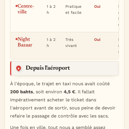
Centre-
1 à 2
Pratique
Oui
Se re
ville
h
et facile
autou
Phaho
et Th
Night
1 à 2
Très
Oui
Bien 
Bazaar
h
vivant
dîner
simp
Depuis l'aéroport
À l'époque, le trajet en taxi nous avait coûté
200 bahts
, soit environ
4,5 €
. Il fallait
impérativement acheter le ticket dans
l'aéroport avant de sortir, sous peine de devoir
refaire le passage de contrôle avec les sacs.
Une fois en ville, tout nous a semblé assez