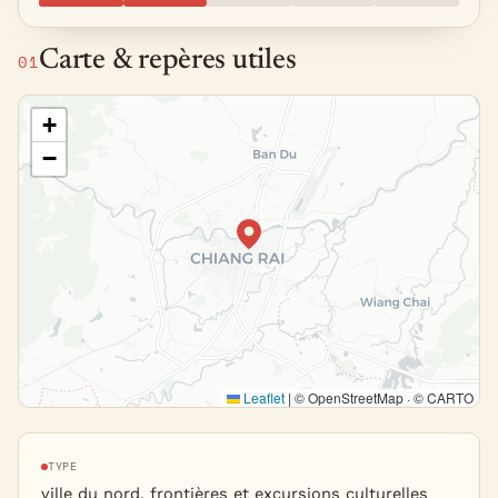
Carte & repères utiles
01
+
−
Leaflet
|
© OpenStreetMap · © CARTO
TYPE
ville du nord, frontières et excursions culturelles