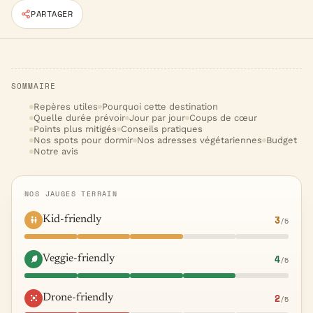
PARTAGER
SOMMAIRE
Repères utiles
Pourquoi cette destination
Quelle durée prévoir
Jour par jour
Coups de cœur
Points plus mitigés
Conseils pratiques
Nos spots pour dormir
Nos adresses végétariennes
Budget
Notre avis
NOS JAUGES TERRAIN
3
Kid-friendly
/5
4
Veggie-friendly
/5
2
Drone-friendly
/5