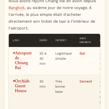
Nous avons rejoint Chiang Rai en avion depuis
Bangkok
, au sixième jour de notre voyage. À
l'arrivée, le plus simple était d'acheter
directement son ticket de taxi à l'intérieur de
l'aéroport.
AVEC
LIEU
DURÉE
INTÉRÊT
CONSE
ENFANTS
Aéroport
20 à
Logistique
Oui
Achet
de
30
simple
ticke
Chiang
min
taxi 
Rai
sortir
Orchids
30
Très
Correct
Arrive
Guest
min
bonne
vous
House
base
comp
réser
place