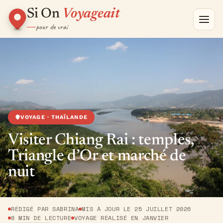
Si On
Voyageait
pour de vrai
VOYAGE · THAÏLANDE
Visiter Chiang Rai : temples,
Triangle d’Or et marché de
nuit
RÉDIGÉ PAR SABRINA
MIS À JOUR LE 25 JUILLET 2026
8 MIN DE LECTURE
VOYAGE RÉALISÉ EN JANVIER